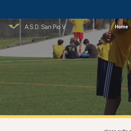
Sk
A.S.D. San Pio V
Home