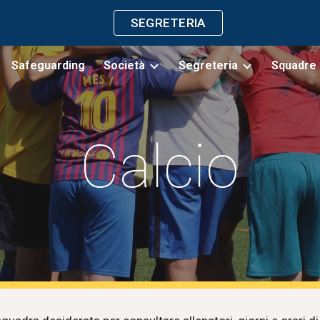
SEGRETERIA
ip to main content
Skip to navigat
Safeguarding
Società
Segreteria
Squadre
Calcio